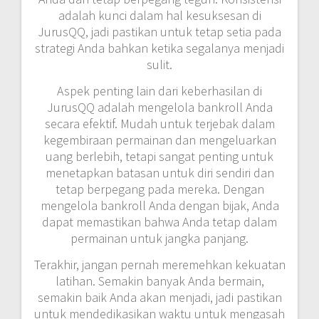
adalah kunci dalam hal kesuksesan di
JurusQQ, jadi pastikan untuk tetap setia pada
strategi Anda bahkan ketika segalanya menjadi
sulit.
Aspek penting lain dari keberhasilan di
JurusQQ adalah mengelola bankroll Anda
secara efektif. Mudah untuk terjebak dalam
kegembiraan permainan dan mengeluarkan
uang berlebih, tetapi sangat penting untuk
menetapkan batasan untuk diri sendiri dan
tetap berpegang pada mereka. Dengan
mengelola bankroll Anda dengan bijak, Anda
dapat memastikan bahwa Anda tetap dalam
permainan untuk jangka panjang.
Terakhir, jangan pernah meremehkan kekuatan
latihan. Semakin banyak Anda bermain,
semakin baik Anda akan menjadi, jadi pastikan
untuk mendedikasikan waktu untuk mengasah