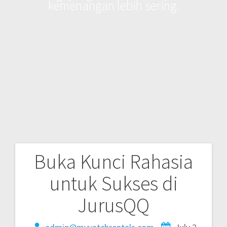
kemenangan lebih sering.
Buka Kunci Rahasia
Post
untuk Sukses di
navigation
JurusQQ