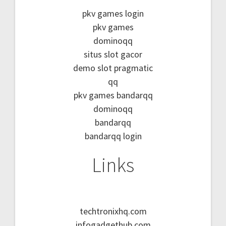
pkv games login
pkv games
dominoqq
situs slot gacor
demo slot pragmatic
qq
pkv games bandarqq
dominoqq
bandarqq
bandarqq login
Links
techtronixhq.com
infogadgethub.com