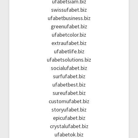
ufabetsiam.biz
swissufabet.biz
ufabetbusiness.biz
greenufabet.biz
ufabetcolor.biz
extraufabet.biz
ufabetlife.biz
ufabetsolutions.biz
socialufabet.biz
surfufabet.biz
ufabetbest.biz
sureufabet.biz
customufabet.biz
storyufabet.biz
epicufabet.biz
crystalufabet.biz
ufabetok.biz