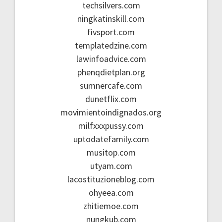
techsilvers.com
ningkatinskill.com
fivsport.com
templatedzine.com
lawinfoadvice.com
phenqdietplan.org
sumnercafe.com
dunetflix.com
movimientoindignados.org
milfxxxpussy.com
uptodatefamily.com
musitop.com
utyam.com
lacostituzioneblog.com
ohyeea.com
zhitiemoe.com
nungkub.com