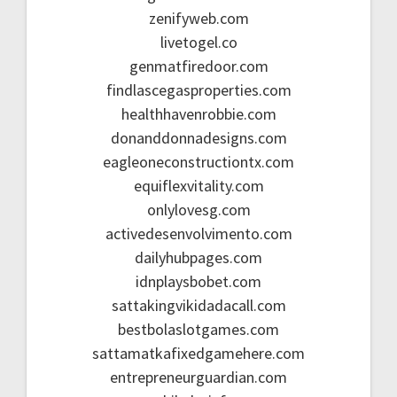
zenifyweb.com
livetogel.co
genmatfiredoor.com
findlascegasproperties.com
healthhavenrobbie.com
donanddonnadesigns.com
eagleoneconstructiontx.com
equiflexvitality.com
onlylovesg.com
activedesenvolvimento.com
dailyhubpages.com
idnplaysbobet.com
sattakingvikidadacall.com
bestbolaslotgames.com
sattamatkafixedgamehere.com
entrepreneurguardian.com