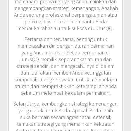
memahami permainan yang Anda mainkan dan
mengembangkan strategi kemenangan. Apakah
Anda seorang profesional berpengalaman atau
pemula, tips ini akan membantu Anda
membuka rahasia untuk sukses di JurusQQ.
Pertama dan terutama, penting untuk
membiasakan diri dengan aturan permainan
yang Anda mainkan. Setiap permainan di
JurusQQ memiliki seperangkat aturan dan
strategi sendiri, dan mengetahuinya di dalam
dan luar akan memberi Anda keunggulan
kompetitif. Luangkan waktu untuk mempelajari
aturan dan mempraktikkan keterampilan Anda
sebelum melompat ke dalam permainan.
Selanjutnya, kembangkan strategi kemenangan
yang cocok untuk Anda. Apakah Anda lebih
suka bermain secara agresif atau defensif,
temukan strategi yang memainkan kekuatan
Anda dan tetap berpegang teguh. Konsistensi