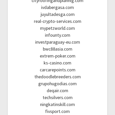
cityroofingandplannig.com
ivdabergasa.com
juyultadesga.com
real-crypto-services.com
mypetzworld.com
infounty.com
investparaguay-eu.com
bwc88asia.com
extrem-poker.com
ks-casino.com
carcarepoints.com
thedoodlebreeders.com
grupohugodias.com
deqair.com
techsilvers.com
ningkatinskill.com
fivsport.com