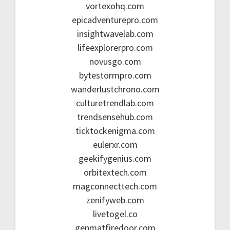
vortexohq.com
epicadventurepro.com
insightwavelab.com
lifeexplorerpro.com
novusgo.com
bytestormpro.com
wanderlustchrono.com
culturetrendlab.com
trendsensehub.com
ticktockenigma.com
eulerxr.com
geekifygenius.com
orbitextech.com
magconnecttech.com
zenifyweb.com
livetogel.co
genmatfiredoor.com