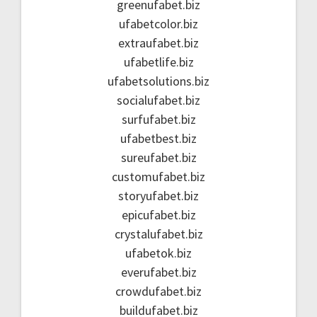
greenufabet.biz
ufabetcolor.biz
extraufabet.biz
ufabetlife.biz
ufabetsolutions.biz
socialufabet.biz
surfufabet.biz
ufabetbest.biz
sureufabet.biz
customufabet.biz
storyufabet.biz
epicufabet.biz
crystalufabet.biz
ufabetok.biz
everufabet.biz
crowdufabet.biz
buildufabet.biz