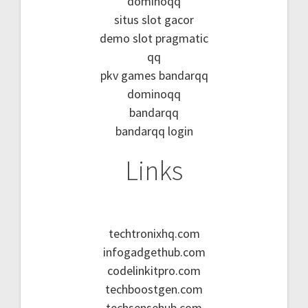
dominoqq
situs slot gacor
demo slot pragmatic
qq
pkv games bandarqq
dominoqq
bandarqq
bandarqq login
Links
techtronixhq.com
infogadgethub.com
codelinkitpro.com
techboostgen.com
techsensehub.com