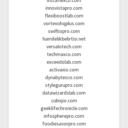
instaflexco.com
innovistapro.com
flexiboostlab.com
vortexohqplus.com
swiftiopro.com
hamilelikbelirtisi.net
versalotech.com
techmaxco.com
exceedolab.com
activaxio.com
dynabytesco.com
stylegurupro.com
datawizardslab.com
cubiqio.com
geeklifechronicle.com
infospherepro.com
foodiesavorpro.com