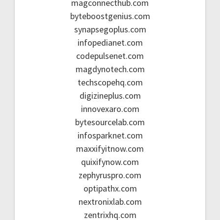
magconnecthub.com
byteboostgenius.com
synapsegoplus.com
infopedianet.com
codepulsenet.com
magdynotech.com
techscopehq.com
digizineplus.com
innovexaro.com
bytesourcelab.com
infosparknet.com
maxxifyitnow.com
quixifynow.com
zephyruspro.com
optipathx.com
nextronixlab.com
zentrixhq.com