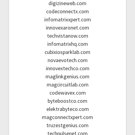
digizineweb.com
codeconnectx.com
infomatrixxpert.com
innovexaronet.com
techvistanow.com
infomatrixhq.com
cubixiosparklab.com
novaevotech.com
innovextechco.com
maglinkgenius.com
magcircuitlab.com
codewavex.com
byteboostco.com
elektrabyteco.com
magconnectxpert.com
truzestgenius.com
techpulsenet.com