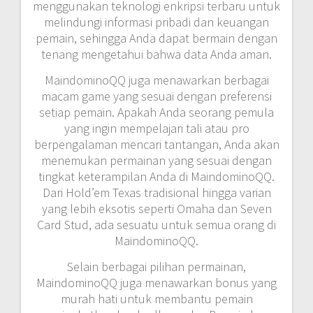
menggunakan teknologi enkripsi terbaru untuk
melindungi informasi pribadi dan keuangan
pemain, sehingga Anda dapat bermain dengan
tenang mengetahui bahwa data Anda aman.
MaindominoQQ juga menawarkan berbagai
macam game yang sesuai dengan preferensi
setiap pemain. Apakah Anda seorang pemula
yang ingin mempelajari tali atau pro
berpengalaman mencari tantangan, Anda akan
menemukan permainan yang sesuai dengan
tingkat keterampilan Anda di MaindominoQQ.
Dari Hold’em Texas tradisional hingga varian
yang lebih eksotis seperti Omaha dan Seven
Card Stud, ada sesuatu untuk semua orang di
MaindominoQQ.
Selain berbagai pilihan permainan,
MaindominoQQ juga menawarkan bonus yang
murah hati untuk membantu pemain