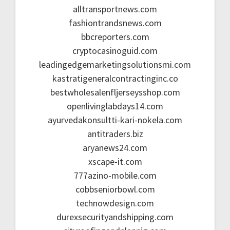
alltransportnews.com
fashiontrandsnews.com
bbcreporters.com
cryptocasinoguid.com
leadingedgemarketingsolutionsmi.com
kastratigeneralcontractinginc.co
bestwholesalenfljerseysshop.com
openlivinglabdays14.com
ayurvedakonsultti-kari-nokela.com
antitraders.biz
aryanews24.com
xscape-it.com
777azino-mobile.com
cobbseniorbowl.com
technowdesign.com
durexsecurityandshipping.com