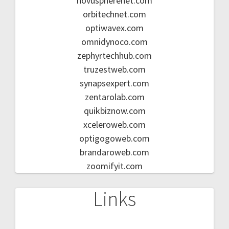
novuspherenet.com
orbitechnet.com
optiwavex.com
omnidynoco.com
zephyrtechhub.com
truzestweb.com
synapsexpert.com
zentarolab.com
quikbiznow.com
xceleroweb.com
optigogoweb.com
brandaroweb.com
zoomifyit.com
Links