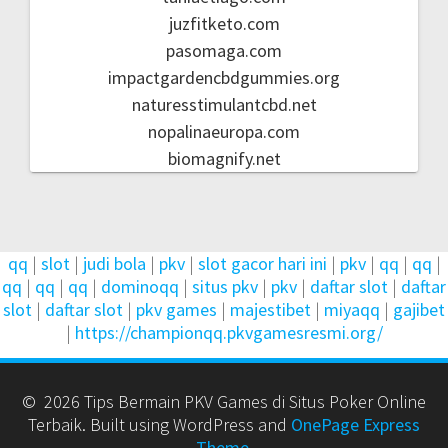
juzfitketo.com
pasomaga.com
impactgardencbdgummies.org
naturesstimulantcbd.net
nopalinaeuropa.com
biomagnify.net
qq
|
slot
|
judi bola
|
pkv
|
slot gacor hari ini
|
pkv
|
qq
|
qq
|
qq
|
qq
|
qq
|
dominoqq
|
situs pkv
|
pkv
|
daftar slot
|
daftar
slot
|
daftar slot
|
pkv games
|
majestibet
|
miyaqq
|
gajibet
|
https://championqq.pkvgamesresmi.org/
© 2026 Tips Bermain PKV Games di Situs Poker Online
Terbaik. Built using WordPress and
OnePage Express
Theme
.