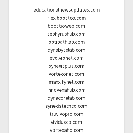
educationalnewsupdates.com
flexiboostco.com
boostioweb.com
zephyrushub.com
optipathlab.com
dynabytelab.com
evolvionet.com
synexisplus.com
vortexonet.com
maxxifynet.com
innovexahub.com
dynacorelab.com
synexistechco.com
truvivopro.com
vividusco.com
vortexahq.com