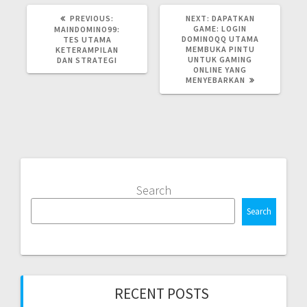
PREVIOUS
NEXT
PREVIOUS:
NEXT:
DAPATKAN
POST:
POST:
GAME: LOGIN
MAINDOMINO99:
DOMINOQQ UTAMA
TES UTAMA
MEMBUKA PINTU
KETERAMPILAN
UNTUK GAMING
DAN STRATEGI
ONLINE YANG
MENYEBARKAN
Search
Search
RECENT POSTS