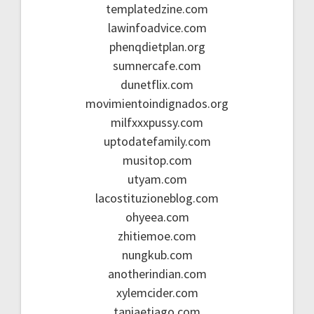
templatedzine.com
lawinfoadvice.com
phenqdietplan.org
sumnercafe.com
dunetflix.com
movimientoindignados.org
milfxxxpussy.com
uptodatefamily.com
musitop.com
utyam.com
lacostituzioneblog.com
ohyeea.com
zhitiemoe.com
nungkub.com
anotherindian.com
xylemcider.com
taniaetiago.com