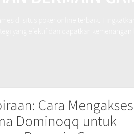
Games di situs poker online terbaik. Tingka
tegi yang efektif dan dapatkan kemenangan l
iraan: Cara Mengakses
ma Dominoqq untuk