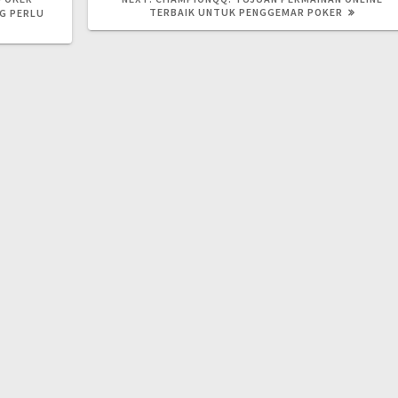
POST:
TERBAIK UNTUK PENGGEMAR POKER
G PERLU