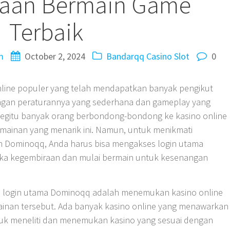
aan Bermain Game
Terbaik
m
October 2, 2024
Bandarqq
Casino
Slot
0
nline populer yang telah mendapatkan banyak pengikut
engan peraturannya yang sederhana dan gameplay yang
begitu banyak orang berbondong-bondong ke kasino online
mainan yang menarik ini. Namun, untuk menikmati
 Dominoqq, Anda harus bisa mengakses login utama
ka kegembiraan dan mulai bermain untuk kesenangan
 login utama Dominoqq adalah menemukan kasino online
nan tersebut. Ada banyak kasino online yang menawarkan
tuk meneliti dan menemukan kasino yang sesuai dengan