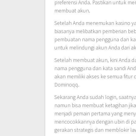
preferensi Anda. Pastikan untuk m
membuat akun.
Setelah Anda menemukan kasino y
biasanya melibatkan pemberian beb
pembuatan nama pengguna dan kata 
untuk melindungi akun Anda dari ak
Setelah membuat akun, kini Anda 
nama pengguna dan kata sandi Anda
akan memiliki akses ke semua fitur
Dominoqq.
Sekarang Anda sudah login, saatnya
namun bisa membuat ketagihan jika
menjadi pemain pertama yang meny
mencocokkannya dengan ubin di pa
gerakan strategis dan memblokir la