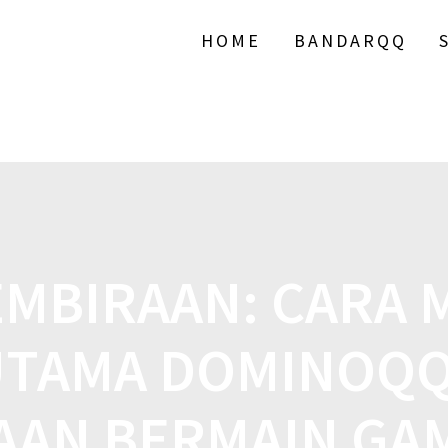
HOME
BANDARQQ
MBIRAAN: CARA 
UTAMA DOMINOQ
AAN BERMAIN GAM