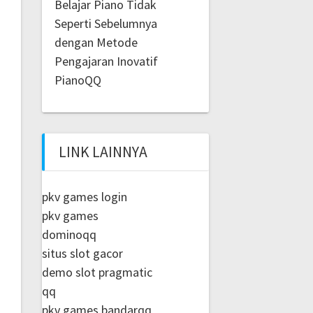
Belajar Piano Tidak
Seperti Sebelumnya
dengan Metode
Pengajaran Inovatif
PianoQQ
LINK LAINNYA
pkv games login
pkv games
dominoqq
situs slot gacor
demo slot pragmatic
qq
pkv games bandarqq