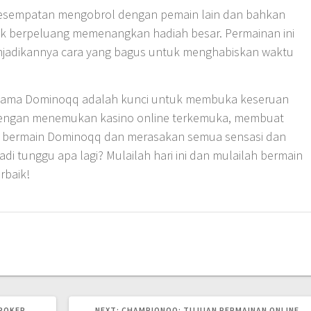
kesempatan mengobrol dengan pemain lain dan bahkan
uk berpeluang memenangkan hadiah besar. Permainan ini
njadikannya cara yang bagus untuk menghabiskan waktu
utama Dominoqq adalah kunci untuk membuka keseruan
. Dengan menemukan kasino online terkemuka, membuat
i bermain Dominoqq dan merasakan semua sensasi dan
i tunggu apa lagi? Mulailah hari ini dan mulailah bermain
rbaik!
NEXT
POKER
NEXT:
CHAMPIONQQ: TUJUAN PERMAINAN ONLINE