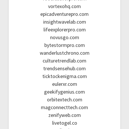
vortexohq.com
epicadventurepro.com
insightwavelab.com
lifeexplorerpro.com
novusgo.com
bytestormpro.com
wanderlustchrono.com
culturetrendlab.com
trendsensehub.com
ticktockenigma.com
eulerxr.com
geekifygenius.com
orbitextech.com
magconnecttech.com
zenifyweb.com
livetogel.co