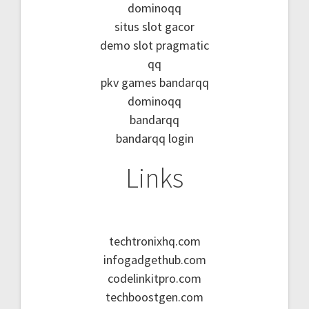
dominoqq
situs slot gacor
demo slot pragmatic
qq
pkv games bandarqq
dominoqq
bandarqq
bandarqq login
Links
techtronixhq.com
infogadgethub.com
codelinkitpro.com
techboostgen.com