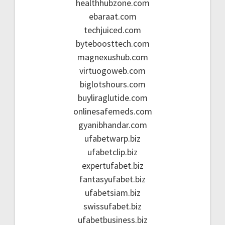
healthhubzone.com
ebaraat.com
techjuiced.com
byteboosttech.com
magnexushub.com
virtuogoweb.com
biglotshours.com
buyliraglutide.com
onlinesafemeds.com
gyanibhandar.com
ufabetwarp.biz
ufabetclip.biz
expertufabet.biz
fantasyufabet.biz
ufabetsiam.biz
swissufabet.biz
ufabetbusiness.biz