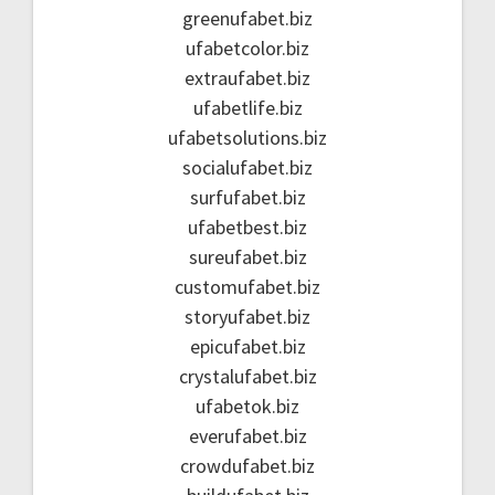
greenufabet.biz
ufabetcolor.biz
extraufabet.biz
ufabetlife.biz
ufabetsolutions.biz
socialufabet.biz
surfufabet.biz
ufabetbest.biz
sureufabet.biz
customufabet.biz
storyufabet.biz
epicufabet.biz
crystalufabet.biz
ufabetok.biz
everufabet.biz
crowdufabet.biz