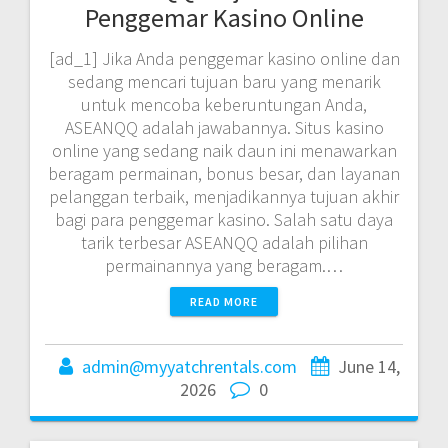
Penggemar Kasino Online
[ad_1] Jika Anda penggemar kasino online dan
sedang mencari tujuan baru yang menarik
untuk mencoba keberuntungan Anda,
ASEANQQ adalah jawabannya. Situs kasino
online yang sedang naik daun ini menawarkan
beragam permainan, bonus besar, dan layanan
pelanggan terbaik, menjadikannya tujuan akhir
bagi para penggemar kasino. Salah satu daya
tarik terbesar ASEANQQ adalah pilihan
permainannya yang beragam.…
READ MORE
admin@myyatchrentals.com
June 14,
2026
0