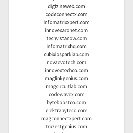
digizineweb.com
codeconnectx.com
infomatrixxpert.com
innovexaronet.com
techvistanow.com
infomatrixhq.com
cubixiosparklab.com
novaevotech.com
innovextechco.com
maglinkgenius.com
magcircuitlab.com
codewavex.com
byteboostco.com
elektrabyteco.com
magconnectxpert.com
truzestgenius.com