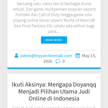
bersaing satu sama lain di berbagai dunia
virtual. Dari game multipemain populer seperti
Fortnite dan Call of Duty hingga game role-
playing online besar seperti World of Warcraft
dan Final Fantasy XIV, selalu ada pilihan bagi
para…
READ MORE
admin@myyatchrentals.com
May 15,
2026
0
Ikuti Aksinya: Mengapa Doyanqq
Menjadi Pilihan Utama Judi
Online di Indonesia