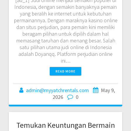
[ad_1] Judi online menjadi semakin populer di
Indonesia, dengan semakin banyaknya pemain
yang beralih ke internet untuk kebutuhan
permainannya. Dengan maraknya kasino online
dan situs perjudian, para pemain kini memiliki
beragam pilihan untuk dipilih dalam hal
memasang taruhan dan menang besar. Salah
satu pilihan utama judi online di Indonesia
adalah Doyanqq. Platform perjudian online
ini…
READ MORE
admin@myyatchrentals.com
May 9,
2026
0
Temukan Keuntungan Bermain