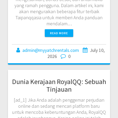
yang ramah pengguna. Dalam artikel ini, kami
akan menguraikan beberapa fitur terbaik
Taipanqqasia untuk memberi Anda panduan
mendalam…
READ MORE
admin@myyatchrentals.com
July 10,
2026
0
Dunia Kerajaan RoyalQQ: Sebuah
Tinjauan
[ad_1] Jika Anda adalah penggemar perjudian
online dan sedang mencari platform baru
untuk mencoba keberuntungan Anda, RoyalQQ