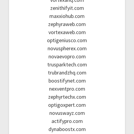
zenithifyit.com
maxxiohub.com
zephyraweb.com
vortexaweb.com
optigeniusco.com
novuspherex.com
novaevopro.com
trusparktech.com
trubrandzhq.com
boostifynet.com
nexventpro.com
zephyrtechx.com
optigoxpert.com
novuswayz.com
actifypro.com
dynaboostx.com