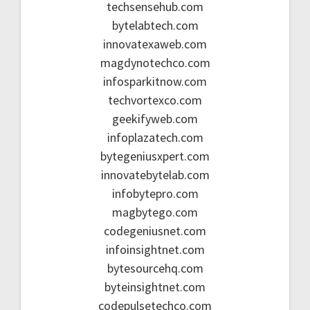
techsensehub.com
bytelabtech.com
innovatexaweb.com
magdynotechco.com
infosparkitnow.com
techvortexco.com
geekifyweb.com
infoplazatech.com
bytegeniusxpert.com
innovatebytelab.com
infobytepro.com
magbytego.com
codegeniusnet.com
infoinsightnet.com
bytesourcehq.com
byteinsightnet.com
codepulsetechco.com