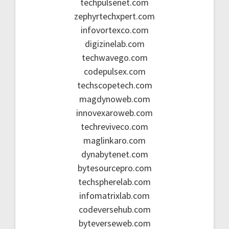
techpulsenet.com
zephyrtechxpert.com
infovortexco.com
digizinelab.com
techwavego.com
codepulsex.com
techscopetech.com
magdynoweb.com
innovexaroweb.com
techreviveco.com
maglinkaro.com
dynabytenet.com
bytesourcepro.com
techspherelab.com
infomatrixlab.com
codeversehub.com
byteverseweb.com