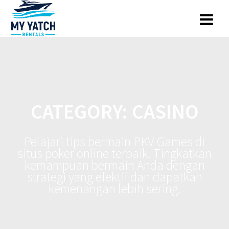
Skip
to
content
CATEGORY:
CASINO
Pelajari tips bermain PKV Games di
situs poker online terbaik. Tingkatkan
kemampuan bermain Anda dengan
strategi yang efektif dan dapatkan
kemenangan lebih sering.