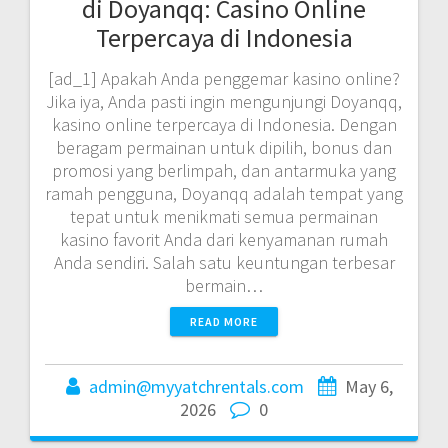
di Doyanqq: Casino Online
Terpercaya di Indonesia
[ad_1] Apakah Anda penggemar kasino online?
Jika iya, Anda pasti ingin mengunjungi Doyanqq,
kasino online terpercaya di Indonesia. Dengan
beragam permainan untuk dipilih, bonus dan
promosi yang berlimpah, dan antarmuka yang
ramah pengguna, Doyanqq adalah tempat yang
tepat untuk menikmati semua permainan
kasino favorit Anda dari kenyamanan rumah
Anda sendiri. Salah satu keuntungan terbesar
bermain…
READ MORE
admin@myyatchrentals.com
May 6,
2026
0