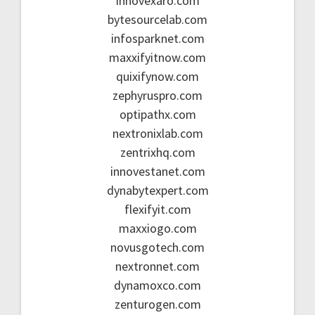
innovexaro.com
bytesourcelab.com
infosparknet.com
maxxifyitnow.com
quixifynow.com
zephyruspro.com
optipathx.com
nextronixlab.com
zentrixhq.com
innovestanet.com
dynabytexpert.com
flexifyit.com
maxxiogo.com
novusgotech.com
nextronnet.com
dynamoxco.com
zenturogen.com