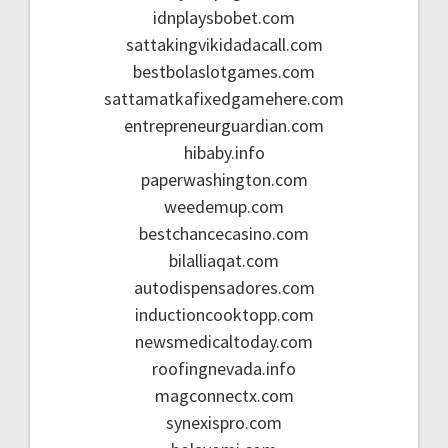
idnplaysbobet.com
sattakingvikidadacall.com
bestbolaslotgames.com
sattamatkafixedgamehere.com
entrepreneurguardian.com
hibaby.info
paperwashington.com
weedemup.com
bestchancecasino.com
bilalliaqat.com
autodispensadores.com
inductioncooktopp.com
newsmedicaltoday.com
roofingnevada.info
magconnectx.com
synexispro.com