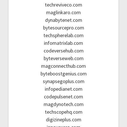
techreviveco.com
maglinkaro.com
dynabytenet.com
bytesourcepro.com
techspherelab.com
infomatrixlab.com
codeversehub.com
byteverseweb.com
magconnecthub.com
byteboostgenius.com
synapsegoplus.com
infopedianet.com
codepulsenet.com
magdynotech.com
techscopehq.com
digizineplus.com