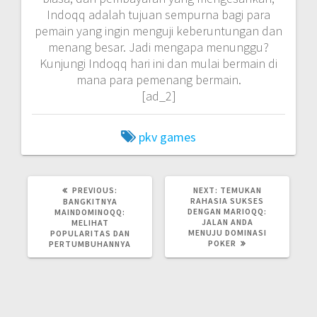
Indoqq adalah tujuan sempurna bagi para
pemain yang ingin menguji keberuntungan dan
menang besar. Jadi mengapa menunggu?
Kunjungi Indoqq hari ini dan mulai bermain di
mana para pemenang bermain.
[ad_2]
pkv games
PREVIOUS
NEXT
PREVIOUS:
NEXT:
TEMUKAN
POST:
POST:
RAHASIA SUKSES
BANGKITNYA
DENGAN MARIOQQ:
MAINDOMINOQQ:
JALAN ANDA
MELIHAT
MENUJU DOMINASI
POPULARITAS DAN
POKER
PERTUMBUHANNYA