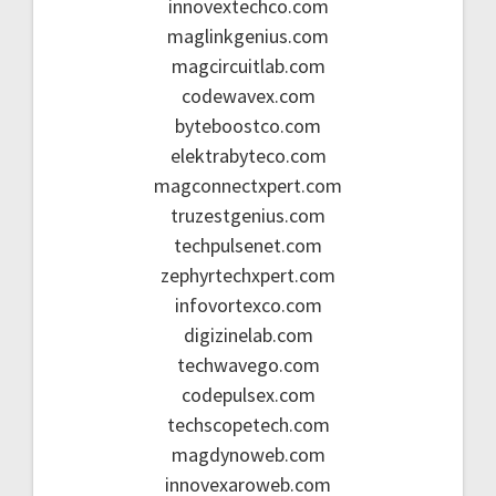
innovextechco.com
maglinkgenius.com
magcircuitlab.com
codewavex.com
byteboostco.com
elektrabyteco.com
magconnectxpert.com
truzestgenius.com
techpulsenet.com
zephyrtechxpert.com
infovortexco.com
digizinelab.com
techwavego.com
codepulsex.com
techscopetech.com
magdynoweb.com
innovexaroweb.com