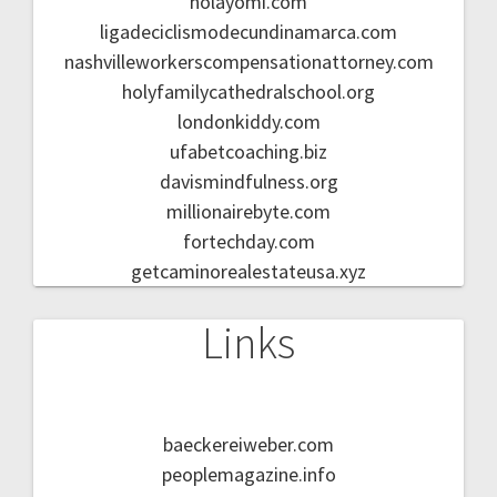
holayomi.com
ligadeciclismodecundinamarca.com
nashvilleworkerscompensationattorney.com
holyfamilycathedralschool.org
londonkiddy.com
ufabetcoaching.biz
davismindfulness.org
millionairebyte.com
fortechday.com
getcaminorealestateusa.xyz
Links
baeckereiweber.com
peoplemagazine.info