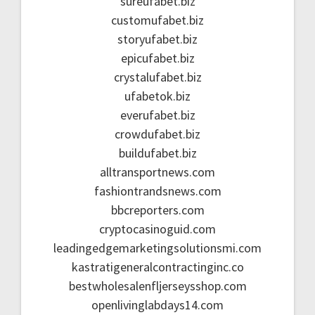
sureufabet.biz
customufabet.biz
storyufabet.biz
epicufabet.biz
crystalufabet.biz
ufabetok.biz
everufabet.biz
crowdufabet.biz
buildufabet.biz
alltransportnews.com
fashiontrandsnews.com
bbcreporters.com
cryptocasinoguid.com
leadingedgemarketingsolutionsmi.com
kastratigeneralcontractinginc.co
bestwholesalenfljerseysshop.com
openlivinglabdays14.com