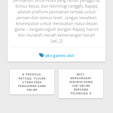
permainan, antarmuka yang ramah pengguna,
bonus besar, dan teknologi canggih, Rajaqq
adalah platform permainan terbaik untuk
pemain dari semua level. Jangan lewatkan
kesempatan untuk merasakan masa depan
game – bergabunglah dengan Rajaqq hari ini
dan mulailah meraih kemenangan besar!
[ad_2]
pkv games
slot
PREVIOUS
NEXT
PREVIOUS:
NEXT:
POST:
POST:
MENGUNGKAP
RATUQQ: TUJUAN
SERUNYA DUNIA
UTAMA PARA
JUDI ONLINE
PENGGEMAR GAME
BERSAMA
ONLINE
PELANGIQQ