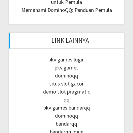
untuk Pemula
Memahami DominoQQ: Panduan Pemula
LINK LAINNYA
pkv games login
pkv games
dominoqq
situs slot gacor
demo slot pragmatic
qq
pkv games bandarqq
dominoqq
bandarqq
bandarqq login