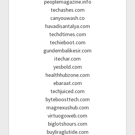
peoplemagazine.info
techashes.com
canyouwash.co
havadisantalya.com
techdtimes.com
techieboot.com
gundembalikesir.com
itechar.com
yesbold.com
healthhubzone.com
ebaraat.com
techjuiced.com
byteboosttech.com
magnexushub.com
virtuogoweb.com
biglotshours.com
buyliraglutide.com