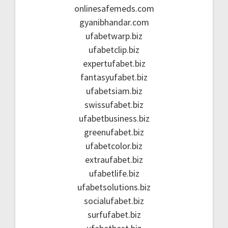
onlinesafemeds.com
gyanibhandar.com
ufabetwarp.biz
ufabetclip.biz
expertufabet.biz
fantasyufabet.biz
ufabetsiam.biz
swissufabet.biz
ufabetbusiness.biz
greenufabet.biz
ufabetcolor.biz
extraufabet.biz
ufabetlife.biz
ufabetsolutions.biz
socialufabet.biz
surfufabet.biz