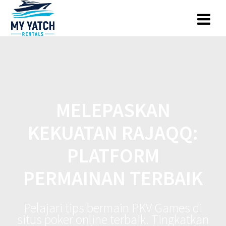
Skip
to
content
MELEPASKAN
KEKUATAN RAJAQQ:
PLATFORM
PERMAINAN TERBAIK
Pelajari tips bermain PKV Games di
situs poker online terbaik. Tingkatkan