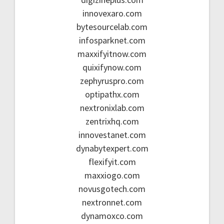
innovexaro.com
bytesourcelab.com
infosparknet.com
maxxifyitnow.com
quixifynow.com
zephyruspro.com
optipathx.com
nextronixlab.com
zentrixhq.com
innovestanet.com
dynabytexpert.com
flexifyit.com
maxxiogo.com
novusgotech.com
nextronnet.com
dynamoxco.com