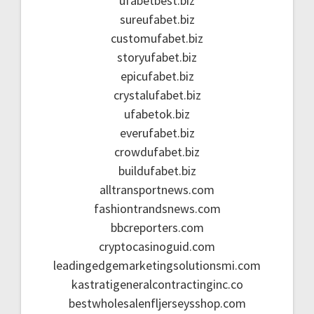
ufabetbest.biz
sureufabet.biz
customufabet.biz
storyufabet.biz
epicufabet.biz
crystalufabet.biz
ufabetok.biz
everufabet.biz
crowdufabet.biz
buildufabet.biz
alltransportnews.com
fashiontrandsnews.com
bbcreporters.com
cryptocasinoguid.com
leadingedgemarketingsolutionsmi.com
kastratigeneralcontractinginc.co
bestwholesalenfljerseysshop.com