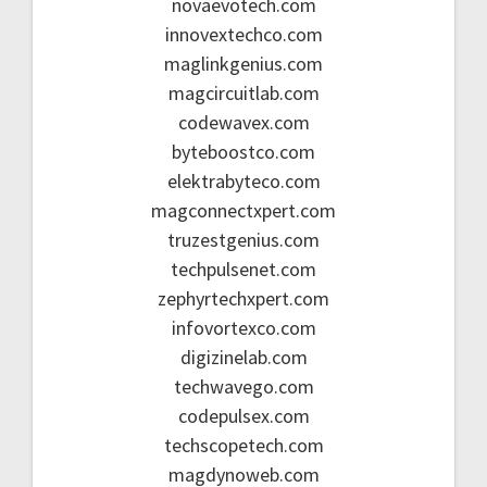
novaevotech.com
innovextechco.com
maglinkgenius.com
magcircuitlab.com
codewavex.com
byteboostco.com
elektrabyteco.com
magconnectxpert.com
truzestgenius.com
techpulsenet.com
zephyrtechxpert.com
infovortexco.com
digizinelab.com
techwavego.com
codepulsex.com
techscopetech.com
magdynoweb.com