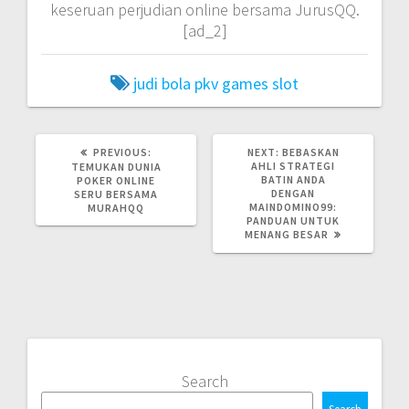
keseruan perjudian online bersama JurusQQ.
[ad_2]
judi bola
pkv games
slot
PREVIOUS
NEXT
PREVIOUS:
NEXT:
BEBASKAN
POST:
POST:
AHLI STRATEGI
TEMUKAN DUNIA
BATIN ANDA
POKER ONLINE
DENGAN
SERU BERSAMA
MAINDOMINO99:
MURAHQQ
PANDUAN UNTUK
MENANG BESAR
Search