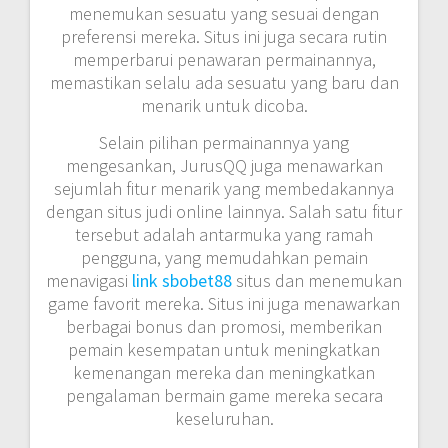
menemukan sesuatu yang sesuai dengan
preferensi mereka. Situs ini juga secara rutin
memperbarui penawaran permainannya,
memastikan selalu ada sesuatu yang baru dan
menarik untuk dicoba.
Selain pilihan permainannya yang
mengesankan, JurusQQ juga menawarkan
sejumlah fitur menarik yang membedakannya
dengan situs judi online lainnya. Salah satu fitur
tersebut adalah antarmuka yang ramah
pengguna, yang memudahkan pemain
menavigasi
link sbobet88
situs dan menemukan
game favorit mereka. Situs ini juga menawarkan
berbagai bonus dan promosi, memberikan
pemain kesempatan untuk meningkatkan
kemenangan mereka dan meningkatkan
pengalaman bermain game mereka secara
keseluruhan.