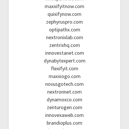
maxxifyitnow.com
quixifynow.com
zephyruspro.com
optipathx.com
nextronixlab.com
zentrixhq.com
innovestanet.com
dynabytexpert.com
flexifyit.com
maxxiogo.com
novusgotech.com
nextronnet.com
dynamoxco.com
zenturogen.com
innovexaweb.com
brandioplus.com