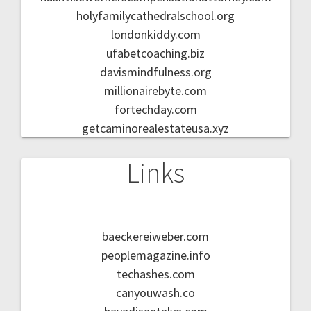
holyfamilycathedralschool.org
londonkiddy.com
ufabetcoaching.biz
davismindfulness.org
millionairebyte.com
fortechday.com
getcaminorealestateusa.xyz
Links
baeckereiweber.com
peoplemagazine.info
techashes.com
canyouwash.co