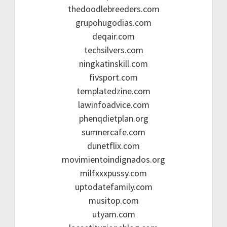
thedoodlebreeders.com
grupohugodias.com
deqair.com
techsilvers.com
ningkatinskill.com
fivsport.com
templatedzine.com
lawinfoadvice.com
phenqdietplan.org
sumnercafe.com
dunetflix.com
movimientoindignados.org
milfxxxpussy.com
uptodatefamily.com
musitop.com
utyam.com