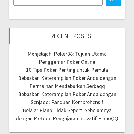
Search
RECENT POSTS
Menjelajahi Poker88: Tujuan Utama
Penggemar Poker Online
10 Tips Poker Penting untuk Pemula
Bebaskan Keterampilan Poker Anda dengan
Permainan Mendebarkan Serbaqq
Bebaskan Keterampilan Poker Anda dengan
Senjaqq: Panduan Komprehensif
Belajar Piano Tidak Seperti Sebelumnya
dengan Metode Pengajaran Inovatif PianoQQ