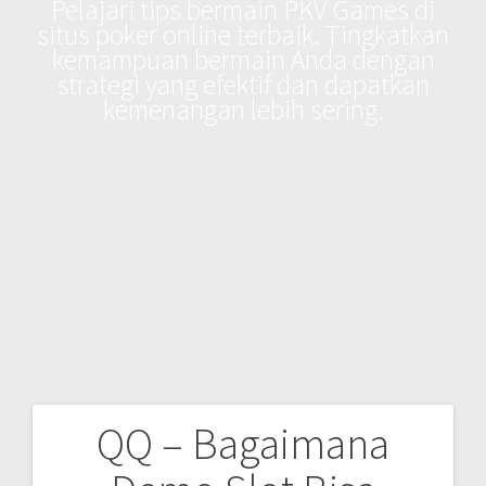
Pelajari tips bermain PKV Games di
situs poker online terbaik. Tingkatkan
kemampuan bermain Anda dengan
strategi yang efektif dan dapatkan
kemenangan lebih sering.
QQ – Bagaimana
Post