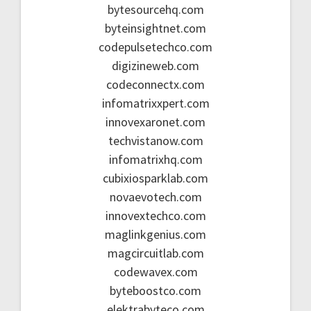
bytesourcehq.com
byteinsightnet.com
codepulsetechco.com
digizineweb.com
codeconnectx.com
infomatrixxpert.com
innovexaronet.com
techvistanow.com
infomatrixhq.com
cubixiosparklab.com
novaevotech.com
innovextechco.com
maglinkgenius.com
magcircuitlab.com
codewavex.com
byteboostco.com
elektrabyteco.com