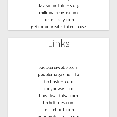
davismindfulness.org
millionairebyte.com
fortechday.com
getcaminorealestateusa.xyz
Links
baeckereiweber.com
peoplemagazine.info
techashes.com
canyouwash.co
havadisantalya.com
techdtimes.com
techieboot.com
gundembalikesir.com