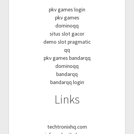
pkv games login
pkv games
dominoqq
situs slot gacor
demo slot pragmatic
qq
pkv games bandarqq
dominoqq
bandarqq
bandarqq login
Links
techtronixhq.com