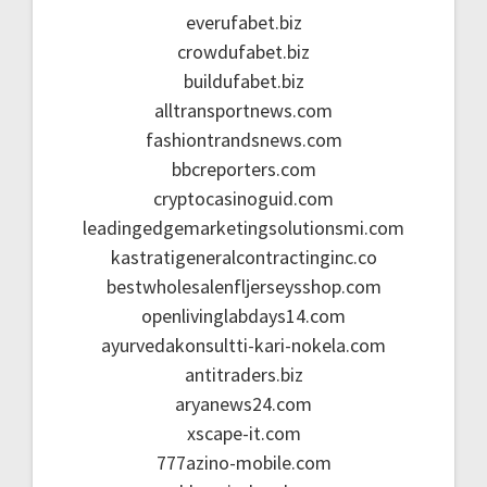
everufabet.biz
crowdufabet.biz
buildufabet.biz
alltransportnews.com
fashiontrandsnews.com
bbcreporters.com
cryptocasinoguid.com
leadingedgemarketingsolutionsmi.com
kastratigeneralcontractinginc.co
bestwholesalenfljerseysshop.com
openlivinglabdays14.com
ayurvedakonsultti-kari-nokela.com
antitraders.biz
aryanews24.com
xscape-it.com
777azino-mobile.com