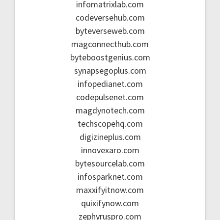
infomatrixlab.com
codeversehub.com
byteverseweb.com
magconnecthub.com
byteboostgenius.com
synapsegoplus.com
infopedianet.com
codepulsenet.com
magdynotech.com
techscopehq.com
digizineplus.com
innovexaro.com
bytesourcelab.com
infosparknet.com
maxxifyitnow.com
quixifynow.com
zephyruspro.com