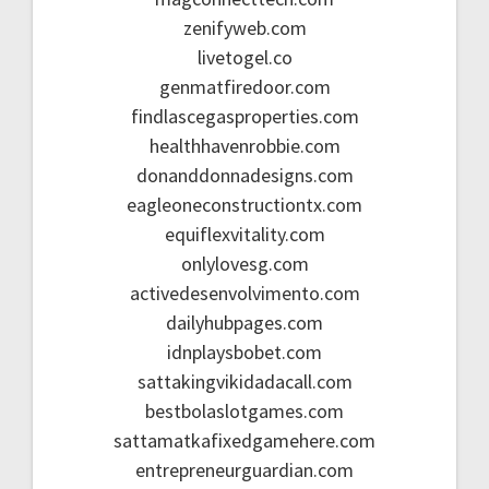
zenifyweb.com
livetogel.co
genmatfiredoor.com
findlascegasproperties.com
healthhavenrobbie.com
donanddonnadesigns.com
eagleoneconstructiontx.com
equiflexvitality.com
onlylovesg.com
activedesenvolvimento.com
dailyhubpages.com
idnplaysbobet.com
sattakingvikidadacall.com
bestbolaslotgames.com
sattamatkafixedgamehere.com
entrepreneurguardian.com