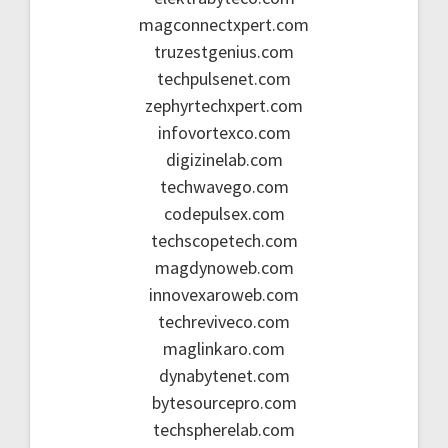
magconnectxpert.com
truzestgenius.com
techpulsenet.com
zephyrtechxpert.com
infovortexco.com
digizinelab.com
techwavego.com
codepulsex.com
techscopetech.com
magdynoweb.com
innovexaroweb.com
techreviveco.com
maglinkaro.com
dynabytenet.com
bytesourcepro.com
techspherelab.com