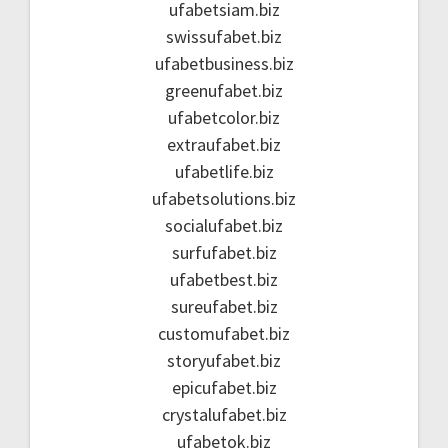
ufabetsiam.biz
swissufabet.biz
ufabetbusiness.biz
greenufabet.biz
ufabetcolor.biz
extraufabet.biz
ufabetlife.biz
ufabetsolutions.biz
socialufabet.biz
surfufabet.biz
ufabetbest.biz
sureufabet.biz
customufabet.biz
storyufabet.biz
epicufabet.biz
crystalufabet.biz
ufabetok.biz