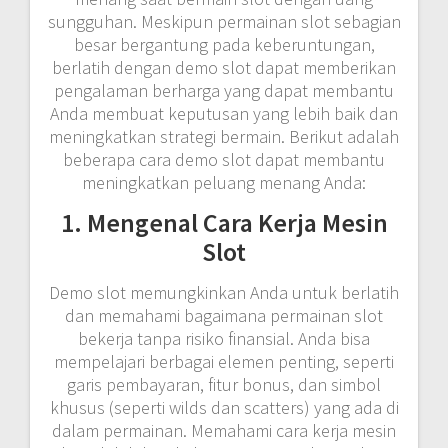
sungguhan. Meskipun permainan slot sebagian
besar bergantung pada keberuntungan,
berlatih dengan demo slot dapat memberikan
pengalaman berharga yang dapat membantu
Anda membuat keputusan yang lebih baik dan
meningkatkan strategi bermain. Berikut adalah
beberapa cara demo slot dapat membantu
meningkatkan peluang menang Anda:
1. Mengenal Cara Kerja Mesin
Slot
Demo slot memungkinkan Anda untuk berlatih
dan memahami bagaimana permainan slot
bekerja tanpa risiko finansial. Anda bisa
mempelajari berbagai elemen penting, seperti
garis pembayaran, fitur bonus, dan simbol
khusus (seperti wilds dan scatters) yang ada di
dalam permainan. Memahami cara kerja mesin