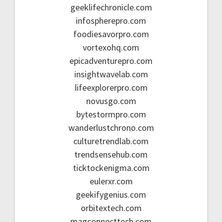
geeklifechronicle.com
infospherepro.com
foodiesavorpro.com
vortexohq.com
epicadventurepro.com
insightwavelab.com
lifeexplorerpro.com
novusgo.com
bytestormpro.com
wanderlustchrono.com
culturetrendlab.com
trendsensehub.com
ticktockenigma.com
eulerxr.com
geekifygenius.com
orbitextech.com
magconnecttech.com