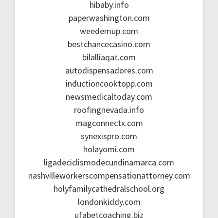
hibaby.info
paperwashington.com
weedemup.com
bestchancecasino.com
bilalliaqat.com
autodispensadores.com
inductioncooktopp.com
newsmedicaltoday.com
roofingnevada.info
magconnectx.com
synexispro.com
holayomi.com
ligadeciclismodecundinamarca.com
nashvilleworkerscompensationattorney.com
holyfamilycathedralschool.org
londonkiddy.com
ufabetcoaching.biz