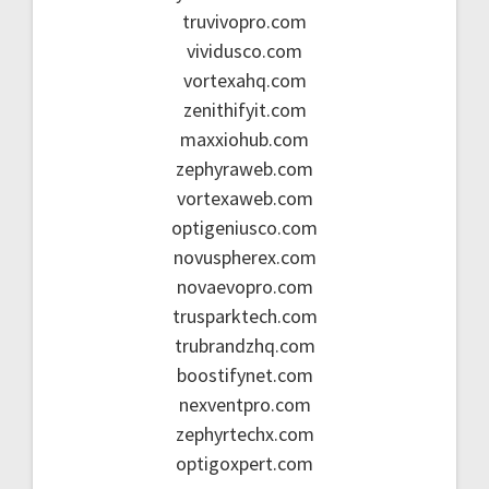
truvivopro.com
vividusco.com
vortexahq.com
zenithifyit.com
maxxiohub.com
zephyraweb.com
vortexaweb.com
optigeniusco.com
novuspherex.com
novaevopro.com
trusparktech.com
trubrandzhq.com
boostifynet.com
nexventpro.com
zephyrtechx.com
optigoxpert.com