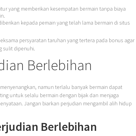
Fitur yang memberikan kesempatan bermain tanpa biaya
n.
diberikan kepada pemain yang telah lama bermain di situs
eksama persyaratan taruhan yang tertera pada bonus agar
 sulit dipenuhi.
dian Berlebihan
gat menyenangkan, namun terlalu banyak bermain dapat
ing untuk selalu bermain dengan bijak dan menjaga
enyataan. Jangan biarkan perjudian mengambil alih hidup
rjudian Berlebihan