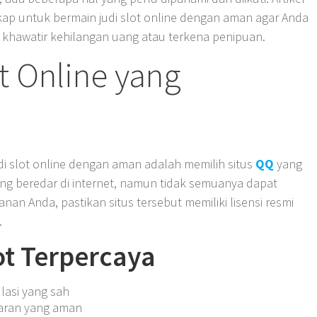
ap untuk bermain judi slot online dengan aman agar Anda
khawatir kehilangan uang atau terkena penipuan.
ot Online yang
i slot online dengan aman adalah memilih situs
QQ
yang
yang beredar di internet, namun tidak semuanya dapat
an Anda, pastikan situs tersebut memiliki lisensi resmi
.
lot Terpercaya
ulasi yang sah
aran yang aman