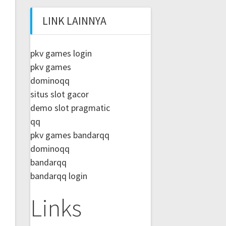
LINK LAINNYA
pkv games login
pkv games
dominoqq
situs slot gacor
demo slot pragmatic
qq
pkv games bandarqq
dominoqq
bandarqq
bandarqq login
Links