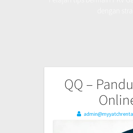
dengan stra
Post
QQ – Pandu
navigation
Onlin
admin@myyatchrenta